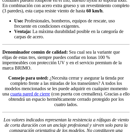
comunes pueden romperse en el frío, nuestro nylon lo soporta todo.
En combinación con acero extra grueso y un revestimiento completo
(3 paredes), esta carpa resiste viento de hasta
60 km/h
.
Uso:
Profesionales, bomberos, equipos de rescate, uso
frecuente en condiciones exigentes.
Ventaja:
La máxima durabilidad posible en la categoría de
carpas de acero.
Denominador común de calidad:
Sea cual sea la variante que
elijas de estas tres, siempre puedes confiar en lonas 100 %
impermeables con protección UV y en el servicio premium de la
marca BRIMO.
Consejo para usted:
¿Necesita cerrar y asegurar la tienda por
completo frente a las miradas de los transeúntes? A todos los
modelos mencionados se les puede adquirir en cualquier momento
una
cuarta pared de cierre
(con puerta con cremallera). Gracias a ello
obtendrá un espacio herméticamente cerrado protegido por los
cuatro lados.
Los valores indicados representan la resistencia a ráfagas de viento
de corta duración con un anclaje profesional y sirven solo para la
comparación orientativa de los modelos. No constituyen una