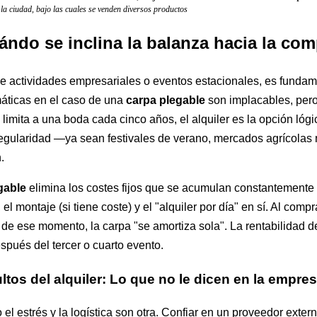
la ciudad, bajo las cuales se venden diversos productos
ndo se inclina la balanza hacia la co
 de actividades empresariales o eventos estacionales, es fundame
máticas en el caso de una
carpa plegable
son implacables, pero
limita a una boda cada cinco años, el alquiler es la opción lógi
egularidad —ya sean festivales de verano, mercados agrícola
.
gable
elimina los costes fijos que se acumulan constantemente c
 el montaje (si tiene coste) y el "alquiler por día" en sí. Al com
 de ese momento, la carpa "se amortiza sola". La rentabilidad de
spués del tercer o cuarto evento.
tos del alquiler: Lo que no le dicen en la empres
 el estrés y la logística son otra. Confiar en un proveedor exte