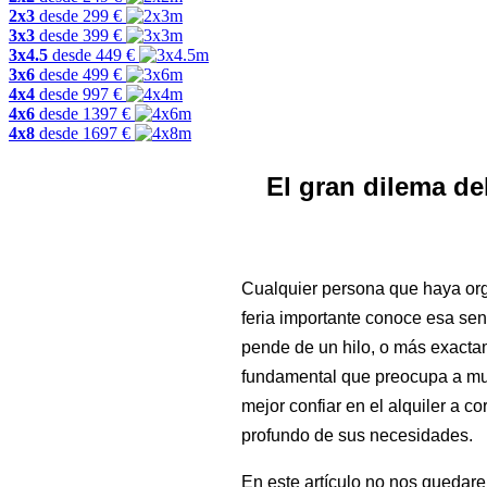
2x3
desde
299
€
3x3
desde
399
€
3x4.5
desde
449
€
3x6
desde
499
€
4x4
desde
997
€
4x6
desde
1397
€
4x8
desde
1697
€
El gran dilema de
Cualquier persona que haya orga
feria importante conoce esa sen
pende de un hilo, o más exacta
fundamental que preocupa a muc
mejor confiar en el alquiler a c
profundo de sus necesidades.
En este artículo no nos quedare