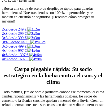
27.01.2026 · David Wang
¿Busca una carpa de acero de despliegue rápido para guardar
herramientas? Nuestras tiendas son 100 % impermeables y se
montan en cuestión de segundos. ¡Descubra cómo proteger su
material!
2x2
desde
249
€
2x3
desde
299
€
3x3
desde
399
€
3x4.5
desde
449
€
3x6
desde
499
€
4x4
desde
997
€
4x6
desde
1397
€
4x8
desde
1697
€
Carpa plegable rápida: Su socio
estratégico en la lucha contra el caos y el
clima
Todo manitas, jefe de obra o jardinero conoce ese momento: el clima
cambia repentinamente y las herramientas costosas, los sacos de
cemento o la técnica sensible quedan a merced de la lluvia. Crear un
refugio permanente suele ser costoso en tiempo y dinero, pero existe