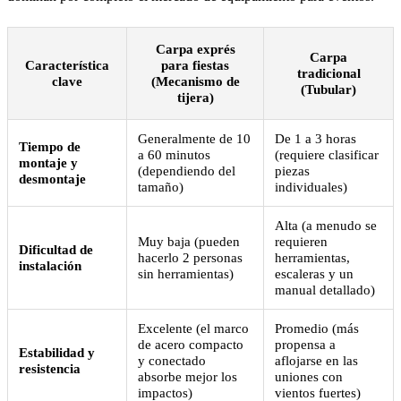
Carpa exprés
Carpa
Característica
para fiestas
tradicional
clave
(Mecanismo de
(Tubular)
tijera)
Generalmente de 10
De 1 a 3 horas
Tiempo de
a 60 minutos
(requiere clasificar
montaje y
(dependiendo del
piezas
desmontaje
tamaño)
individuales)
Alta (a menudo se
Muy baja (pueden
requieren
Dificultad de
hacerlo 2 personas
herramientas,
instalación
sin herramientas)
escaleras y un
manual detallado)
Excelente (el marco
Promedio (más
de acero compacto
propensa a
Estabilidad y
y conectado
aflojarse en las
resistencia
absorbe mejor los
uniones con
impactos)
vientos fuertes)