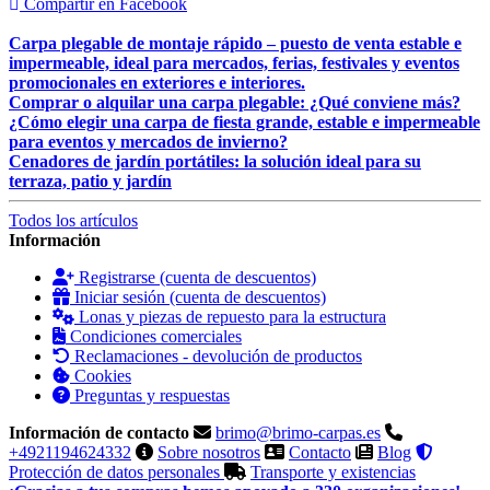
Compartir en Facebook
Carpa plegable de montaje rápido – puesto de venta estable e
impermeable, ideal para mercados, ferias, festivales y eventos
promocionales en exteriores e interiores.
Comprar o alquilar una carpa plegable: ¿Qué conviene más?
¿Cómo elegir una carpa de fiesta grande, estable e impermeable
para eventos y mercados de invierno?
Cenadores de jardín portátiles: la solución ideal para su
terraza, patio y jardín
Todos los artículos
Información
Registrarse (cuenta de descuentos)
Iniciar sesión (cuenta de descuentos)
Lonas y piezas de repuesto para la estructura
Condiciones comerciales
Reclamaciones - devolución de productos
Cookies
Preguntas y respuestas
Información de contacto
brimo@brimo-carpas.es
+4921194624332
Sobre nosotros
Contacto
Blog
Protección de datos personales
Transporte y existencias