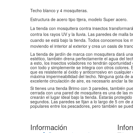
Techo blanco y 4 mosquiteras.
Estructura de acero tipo tijera, modelo Super acero.
La tienda con mosquitera contra insectos transformará
contra los rayos UV y la lluvia. Las paredes de malla 
cuando se está bajo la tienda. Todos conocemos los mo
moviendo el interior al exterior y crea un oasis de tranqu
La tienda de jardín de marca con mosquitera dará una 
estético, también drena perfectamente el agua del tech
a esto, los insectos voladores no tendrán oportunidad 
con todo y simplemente se integra con otros colores. E
que es resistente al óxido y anticorrosivo en cualquier 
máxima impermeabilidad del techo. Ninguna gota de agu
excelente circulación de aire, es necesario anclar la ti
Si tienes una tienda Brimo con 3 paredes, también pue
cerrada con una pared de mosquitera es una de las me
crearán el lugar ideal bajo la tienda. Estarás protegid
segundos. Las paredes se fijan a lo largo de 5 cm de 
populares entre los pescadores, pero también se puede
Información
Info