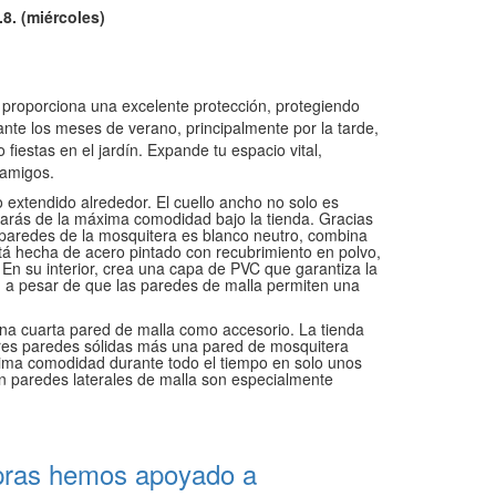
.8. (miércoles)
a proporciona una excelente protección, protegiendo
ante los meses de verano, principalmente por la tarde,
estas en el jardín. Expande tu espacio vital,
y amigos.
 extendido alrededor. El cuello ancho no solo es
utarás de la máxima comodidad bajo la tienda. Gracias
as paredes de la mosquitera es blanco neutro, combina
stá hecha de acero pintado con recubrimiento en polvo,
r. En su interior, crea una capa de PVC que garantiza la
, a pesar de que las paredes de malla permiten una
una cuarta pared de malla como accesorio. La tienda
Tres paredes sólidas más una pared de mosquitera
 máxima comodidad durante todo el tiempo en solo unos
on paredes laterales de malla son especialmente
pras hemos apoyado a