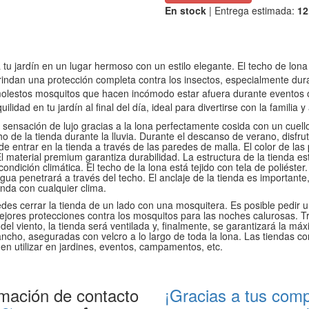
En stock
| Entrega estimada:
12
 tu jardín en un lugar hermoso con un estilo elegante. El techo de lon
brindan una protección completa contra los insectos, especialmente dur
lestos mosquitos que hacen incómodo estar afuera durante eventos o fi
ilidad en tu jardín al final del día, ideal para divertirse con la familia 
sensación de lujo gracias a la lona perfectamente cosida con un cuello
o de la tienda durante la lluvia. Durante el descanso de verano, disfr
de entrar en la tienda a través de las paredes de malla. El color de l
l material premium garantiza durabilidad. La estructura de la tienda e
condición climática. El techo de la lona está tejido con tela de poliéste
a penetrará a través del techo. El anclaje de la tienda es importante
enda con cualquier clima.
des cerrar la tienda de un lado con una mosquitera. Es posible pedir 
jores protecciones contra los mosquitos para las noches calurosas. 
o del viento, la tienda será ventilada y, finalmente, se garantizará la
ancho, aseguradas con velcro a lo largo de toda la lona. Las tiendas c
n utilizar en jardines, eventos, campamentos, etc.
rmación de contacto
¡Gracias a tus com